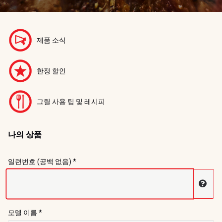
제품 소식
한정 할인
그릴 사용 팁 및 레시피
나의 상품
Registration Form
일련번호 (공백 없음) *
일련
모델 이름 *